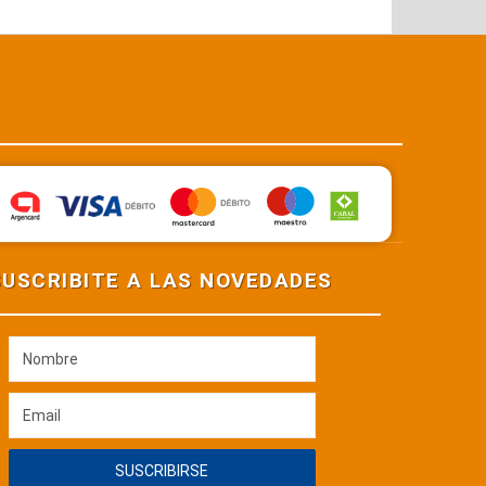
Maestro
Mastercard Débito
Cabal
Argencard
Cabal Débito
sud
Visa Débito
SUSCRIBITE A LAS NOVEDADES