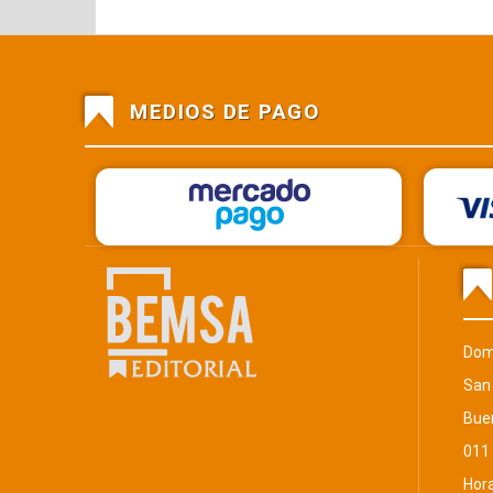
MEDIOS DE PAGO
Mercado Pago
Dom
San
Bue
011
Hora