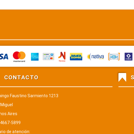
Mastercard
Naranja
American Express
Mercado Pago + Banco Patagonia
Tarjeta Shopping
Nativa
Cenco
Visa
CONTACTO
ingo Faustino Sarmiento 1213
 Miguel
nos Aires
 4667-5899
rio de atención: