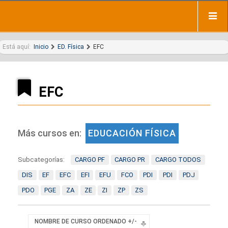
Está aquí:
Inicio
ED. Física
EFC
EFC
Más cursos en:
EDUCACIÓN FÍSICA
Subcategorías:
CARGO PF
CARGO PR
CARGO TODOS
DIS
EF
EFC
EFI
EFU
FCO
PDI
PDI
PDJ
PDO
PGE
ZA
ZE
ZI
ZP
ZS
NOMBRE DE CURSO ORDENADO +/-