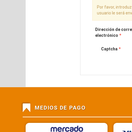
Por favor, introdu
usuario le será env
Dirección de corr
*
electrónico
*
Captcha
MEDIOS DE PAGO
Mercado Pago