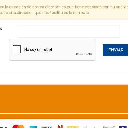
zca la dirección de correo electrónico que tiene asociada con su cuent
iado si la dirección que nos facilita es la correcta.
eo
ENVIAR
Mastercard